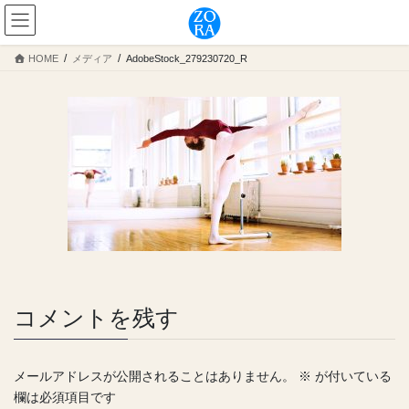
コ
ナ
ン
ビ
テ
ゲ
HOME
メディア
AdobeStock_279230720_R
ン
ー
ツ
シ
へ
ョ
ス
ン
キ
に
ッ
移
プ
動
コメントを残す
メールアドレスが公開されることはありません。
※
が付いている
欄は必須項目です