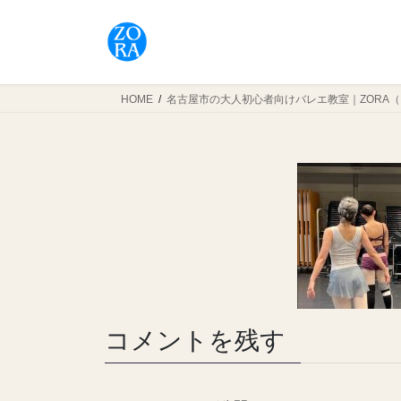
コ
ナ
ン
ビ
テ
ゲ
ン
ー
ツ
シ
HOME
名古屋市の大人初心者向けバレエ教室｜ZORA
へ
ョ
ス
ン
キ
に
ッ
移
プ
動
コメントを残す