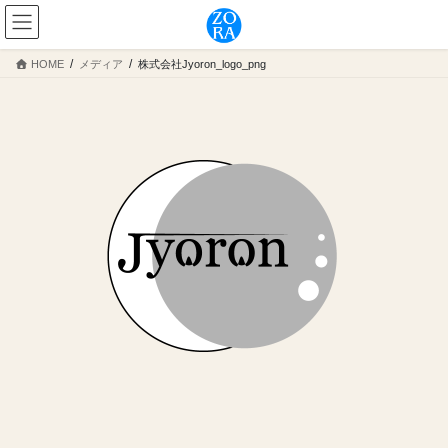
コ
ナ
ン
ビ
テ
ゲ
HOME
メディア
株式会社Jyoron_logo_png
ン
ー
ツ
シ
へ
ョ
ス
ン
キ
に
ッ
移
プ
動