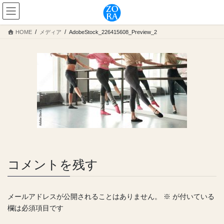
コ
ナ
ン
ビ
テ
ゲ
HOME
メディア
AdobeStock_226415608_Preview_2
ン
ー
ツ
シ
へ
ョ
ス
ン
キ
に
ッ
移
プ
動
コメントを残す
メールアドレスが公開されることはありません。
※
が付いている
欄は必須項目です